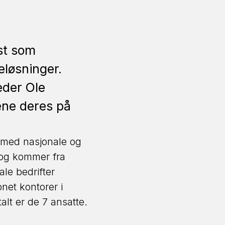
st som
eløsninger.
eder Ole
ene deres på
e med nasjonale og
 og kommer fra
le bedrifter
net kontorer i
alt er de 7 ansatte.