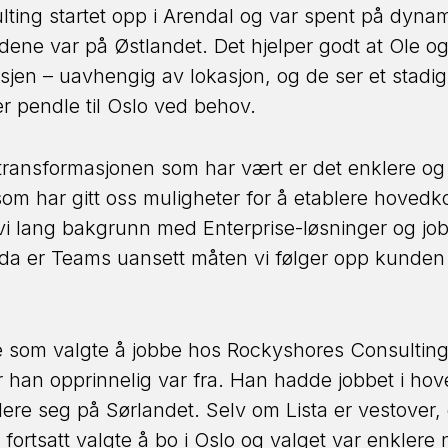
ting startet opp i Arendal og var spent på dyna
ene var på Østlandet. Det hjelper godt at Ole og
nsjen – uavhengig av lokasjon, og de ser et stadig 
er pendle til Oslo ved behov.
transformasjonen som har vært er det enklere og
om har gitt oss muligheter for å etablere hovedkon
r vi lang bakgrunn med Enterprise-løsninger og job
, da er Teams uansett måten vi følger opp kunden
 som valgte å jobbe hos Rockyshores Consulting 
or han opprinnelig var fra. Han hadde jobbet i h
lere seg på Sørlandet. Selv om Lista er vestover,
ortsatt valgte å bo i Oslo og valget var enklere