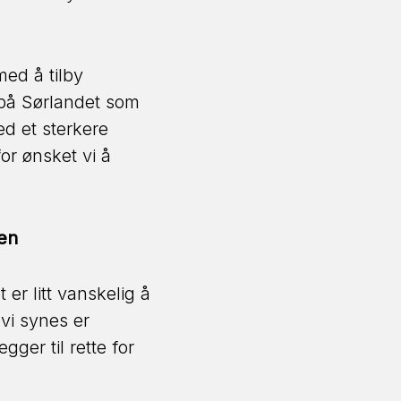
med å tilby
ø på Sørlandet som
ed et sterkere
or ønsket vi å
en
er litt vanskelig å
vi synes er
ger til rette for