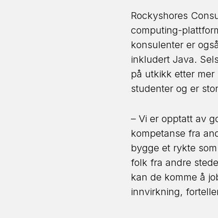
Rockyshores Consult
computing-plattform
konsulenter er ogs
inkludert Java. Sels
på utkikk etter mer
studenter og er sto
– Vi er opptatt av g
kompetanse fra andr
bygge et rykte som 
folk fra andre stede
kan de komme å job
innvirkning, fortell