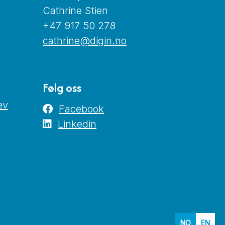
Cathrine Stien
+47 917 50 278
cathrine@digin.no
Følg oss
ev
Facebook
Linkedin
NO
EN