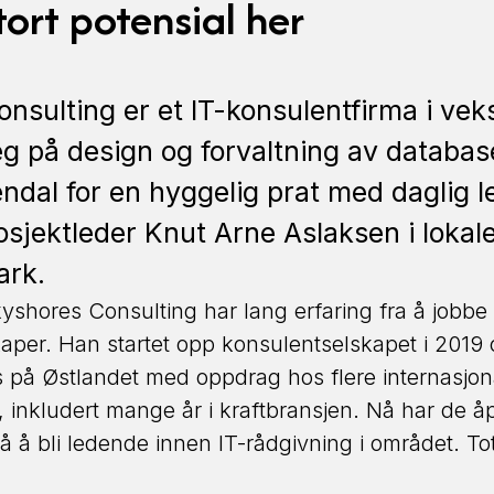
tort potensial her
nsulting er et IT-konsulentfirma i vek
eg på design og forvaltning av databas
rendal for en hyggelig prat med daglig l
osjektleder Knut Arne Aslaksen i lokal
ark.
ckyshores Consulting har lang erfaring fra å jobb
kaper. Han startet opp konsulentselskapet i 2019
 på Østlandet med oppdrag hos flere internasjona
, inkludert mange år i kraftbransjen. Nå har de åp
å å bli ledende innen IT-rådgivning i området. Tot