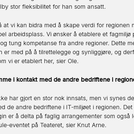
by stor fleksibilitet for han som ansatt.
på at vi kan bidra med å skape verdi for regionen 
ibel arbeidsplass. Vi ønsker å etablere et fagmilj
g og tung kompetanse fra andre regioner. Dette m
n er med på å tilrettelegge og synliggjøre, og derf
 vi er etablert her, sier Ole.
mme i kontakt med de andre bedriftene i region
ke har gjort en stor nok innsats, men vi synes det 
 de andre bedriftene i IT-miljøet i regionen. Det 
 er å delta på faglig arrangementer som også leg
ule-eventet på Teateret, sier Knut Arne.