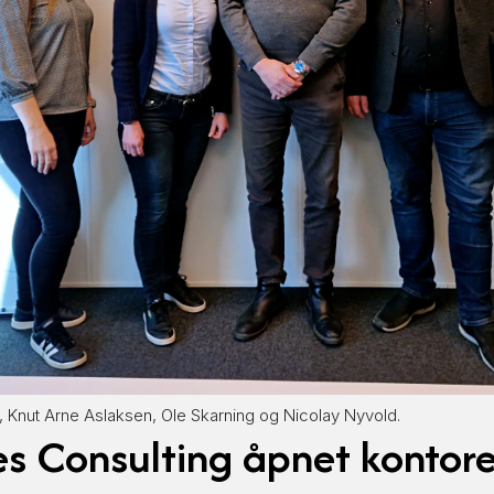
in, Knut Arne Aslaksen, Ole Skarning og Nicolay Nyvold.
s Consulting åpnet kontore