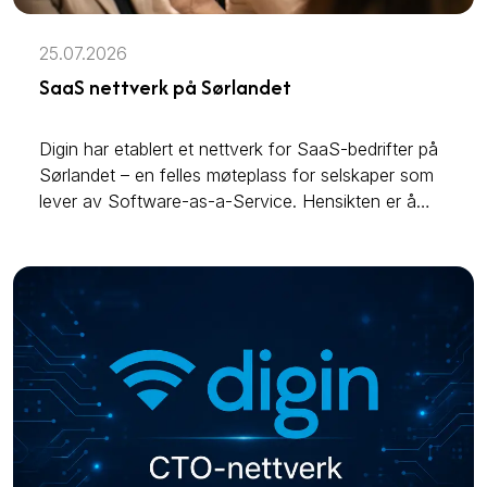
25.07.2026
SaaS nettverk på Sørlandet
Digin har etablert et nettverk for SaaS-bedrifter på
Sørlandet – en felles møteplass for selskaper som
lever av Software-as-a-Service. Hensikten er å
samle bransjen, dele erfaringer og styrke
kompetansen på tvers av selskaper.