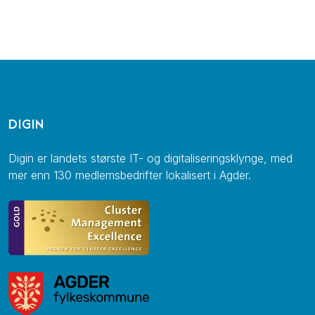
og felles læring, bygger vi sammen en solid
plattform for både erfarne og nye gründere.
DIGIN
Digin er landets største IT- og digitaliseringsklynge, med
mer enn 130 medlemsbedrifter lokalisert i Agder.