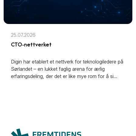
25.07.2026
CTO-nettverket
Digin har etablert et nettverk for teknologiledere på
Sørlandet – en lukket faglig arena for ærlig
erfaringsdeling, der det er like mye rom for å si
«dette funker ikke hos oss» som «dette har vi
lyktes med».