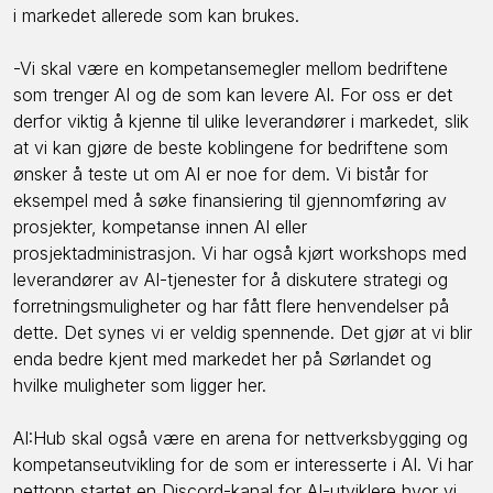
i markedet allerede som kan brukes.
-Vi skal være en kompetansemegler mellom bedriftene
som trenger AI og de som kan levere AI. For oss er det
derfor viktig å kjenne til ulike leverandører i markedet, slik
at vi kan gjøre de beste koblingene for bedriftene som
ønsker å teste ut om AI er noe for dem. Vi bistår for
eksempel med å søke finansiering til gjennomføring av
prosjekter, kompetanse innen AI eller
prosjektadministrasjon. Vi har også kjørt workshops med
leverandører av AI-tjenester for å diskutere strategi og
forretningsmuligheter og har fått flere henvendelser på
dette. Det synes vi er veldig spennende. Det gjør at vi blir
enda bedre kjent med markedet her på Sørlandet og
hvilke muligheter som ligger her.
AI:Hub skal også være en arena for nettverksbygging og
kompetanseutvikling for de som er interesserte i AI. Vi har
nettopp startet en Discord-kanal for AI-utviklere hvor vi