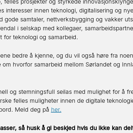
, felles prosjekter og styrkede innovasjonsklyng
s interesser innen teknologi, digitalisering og nye
 gode samtaler, nettverksbygging og vakker utsik
endal i selskap med kollegaer, samarbeidspartne
 for teknologi og samarbeid.
gene bedre å kjenne, og du vil også høre fra noe
 om hvorfor samarbeid mellom Sørlandet og Innla
ell og stemningsfull seilas med mulighet for å f
rske felles muligheter innen de digitale teknologie
mbord. Meld deg på
her.
asser, så husk å gi beskjed hvis du ikke kan delt