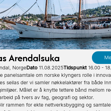
as Arendalsuka
Me
ndal, Norge
Dato
11.08.2025
Tidspunkt
16.00 - 18
de panelsamtale om norske klyngers rolle i innov
felles seilas der vi samler nøkkelaktører fra både I
imiljøer. Målet er å knytte tettere bånd mellom r
rbeid på tvers av fag, geografi og sektor.
blir rammen for ekte nettverksbygging og samtal