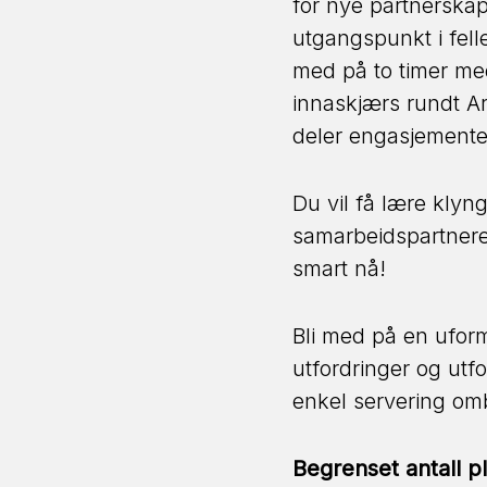
for nye partnerskap
utgangspunkt i felle
med på to timer med
innaskjærs rundt Ar
deler engasjementet
Du vil få lære klyn
samarbeidspartnere
smart nå!
Bli med på en uform
utfordringer og utfo
enkel servering o
Begrenset antall pl