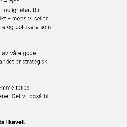
er – med
 muligheter. Bli
t – mens vi seiler
re og politikere som
n av våre gode
ndet er strategisk
remme felles
ne! Det vil også bli
a likevel!