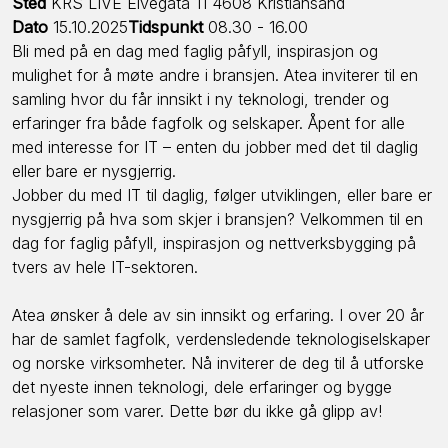
Sted
KRS LIVE Elvegata 11 4608 Kristiansand
Dato
15.10.2025
Tidspunkt
08.30 - 16.00
Bli med på en dag med faglig påfyll, inspirasjon og
mulighet for å møte andre i bransjen. Atea inviterer til en
samling hvor du får innsikt i ny teknologi, trender og
erfaringer fra både fagfolk og selskaper. Åpent for alle
med interesse for IT – enten du jobber med det til daglig
eller bare er nysgjerrig.
Jobber du med IT til daglig, følger utviklingen, eller bare er
nysgjerrig på hva som skjer i bransjen? Velkommen til en
dag for faglig påfyll, inspirasjon og nettverksbygging på
tvers av hele IT-sektoren.
Atea ønsker å dele av sin innsikt og erfaring. I over 20 år
har de samlet fagfolk, verdensledende teknologiselskaper
og norske virksomheter. Nå inviterer de deg til å utforske
det nyeste innen teknologi, dele erfaringer og bygge
relasjoner som varer. Dette bør du ikke gå glipp av!