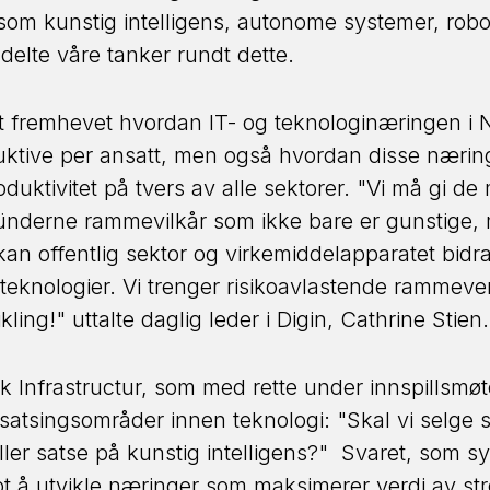
om kunstig intelligens, autonome systemer, robo
delte våre tanker rundt dette.
t fremhevet hvordan IT- og teknologinæringen i N
uktive per ansatt, men også hvordan disse nærin
oduktivitet på tvers av alle sektorer. "Vi må gi de
ünderne rammevilkår som ikke bare er gunstige, 
 kan offentlig sektor og virkemiddelapparatet bidr
teknologier. Vi trenger risikoavlastende rammeve
ing!" uttalte daglig leder i Digin, Cathrine Stien
k Infrastructur, som med rette under innspillsmø
 satsingsområder innen teknologi: "Skal vi selge 
eller satse på kunstig intelligens?" Svaret, som 
t å utvikle næringer som maksimerer verdi av str