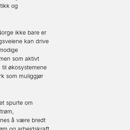
tikk og
orge ikke bare er
gsveiene kan drive
 modige
men som aktivt
a til økosystemene
rk som muliggjør
.
tet spurte om
strøm,
synes å være bredt
øm og arbeidskraft,