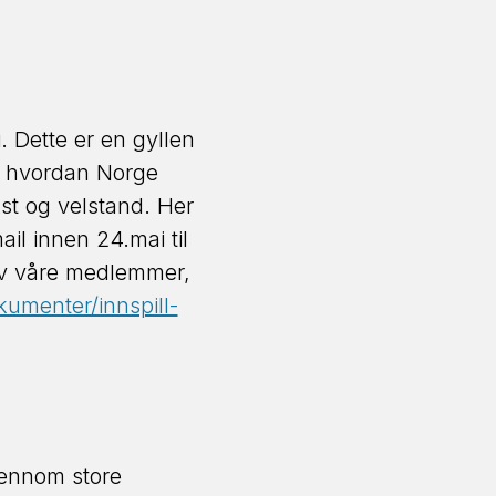
. Dette er en gyllen
på hvordan Norge
kst og velstand. Her
il innen 24.mai til
 av våre medlemmer,
umenter/innspill-
gjennom store