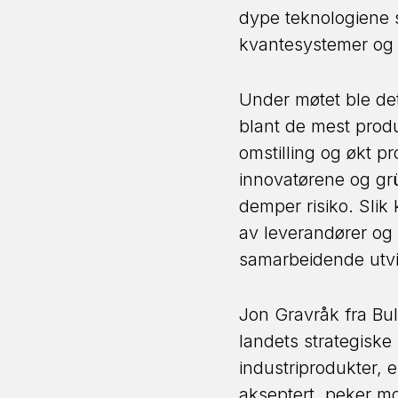
dype teknologiene s
kvantesystemer og 
Under møtet ble de
blant de mest prod
omstilling og økt pr
innovatørene og gr
demper risiko. Slik
av leverandører og 
samarbeidende utvikl
Jon Gravråk fra Bul
landets strategiske
industriprodukter, 
akseptert, peker mo