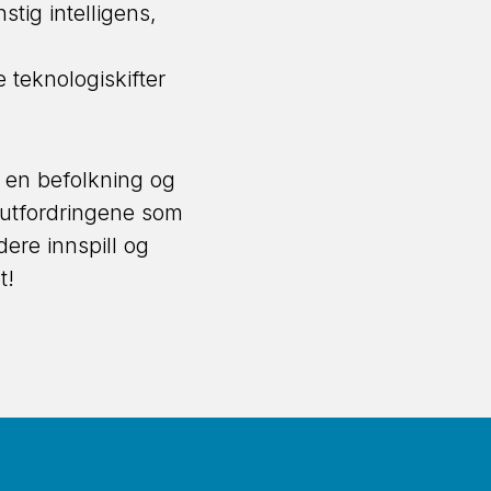
tig intelligens,
 teknologiskifter
ed en befolkning og
 utfordringene som
dere innspill og
et!