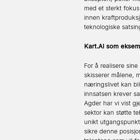
med et sterkt fokus
innen kraftproduksj
teknologiske satsin
Kart.AI som ekse
For å realisere sin
skisserer målene, m
næringslivet kan b
innsatsen krever sa
Agder har vi vist g
sektor kan støtte t
unikt utgangspunkt 
sikre denne posisjon