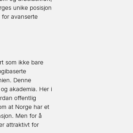
rges unike posisjon
g for avanserte
art som ikke bare
ogibaserte
mien. Denne
, og akademia. Her i
rdan offentlig
om at Norge har et
asjon. Men for å
 attraktivt for