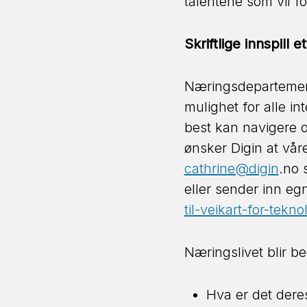
talentene som vil 
Skriftlige innspill 
Næringsdepartementet
mulighet for alle i
best kan navigere o
ønsker Digin at vår
cathrine@digin
.no 
eller sender inn egn
til-veikart-for-tek
Næringslivet blir b
Hva er det deres