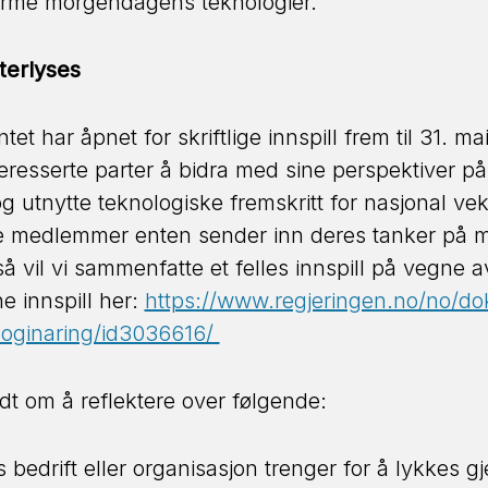
forme morgendagens teknologier.
etterlyses
 har åpnet for skriftlige innspill frem til 31. mai
nteresserte parter å bidra med sine perspektiver 
g utnytte teknologiske fremskritt for nasjonal ve
e medlemmer enten sender inn deres tanker på ma
så vil vi sammenfatte et felles innspill på vegne
e innspill her:
https://www.regjeringen.no/no/dok
nologinaring/id3036616/
edt om å reflektere over følgende:
 bedrift eller organisasjon trenger for å lykkes 