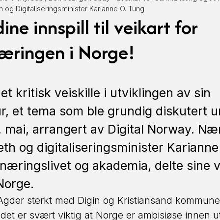
in og Digitaliseringsminister Karianne O. Tung
ne innspill til veikart for
æringen i Norge!
t kritisk veiskille i utviklingen av sin
r, et tema som ble grundig diskutert 
. mai, arrangert av Digital Norway. Næ
seth og digitaliseringsminister Karian
næringslivet og akademia, delte sine vi
Norge.
 Agder sterkt med Digin og Kristiansand kommun
 det er svært viktig at Norge er ambisiøse innen u