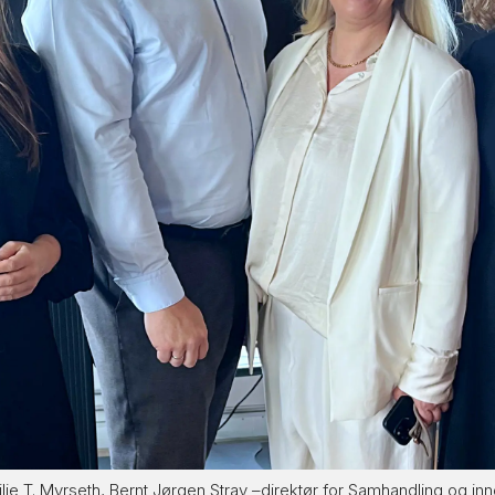
lie T. Myrseth, Bernt Jørgen Stray –direktør for Samhandling og i