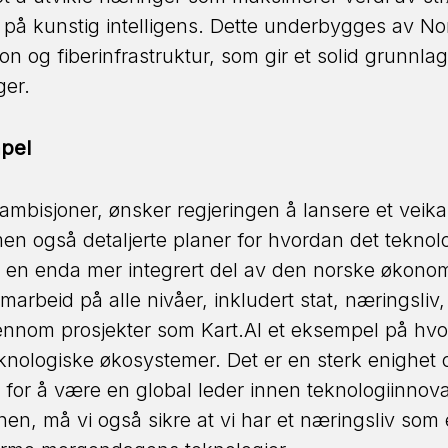
 på kunstig intelligens. Dette underbygges av No
on og fiberinfrastruktur, som gir et solid grunnla
ger.
mpel
e ambisjoner, ønsker regjeringen å lansere et veik
en også detaljerte planer for hvordan det teknol
li en enda mer integrert del av den norske økono
marbeid på alle nivåer, inkludert stat, næringsliv
jennom prosjekter som Kart.AI et eksempel på hvo
eknologiske økosystemer. Det er en sterk enighet 
for å være en global leder innen teknologiinnov
en, må vi også sikre at vi har et næringsliv som er