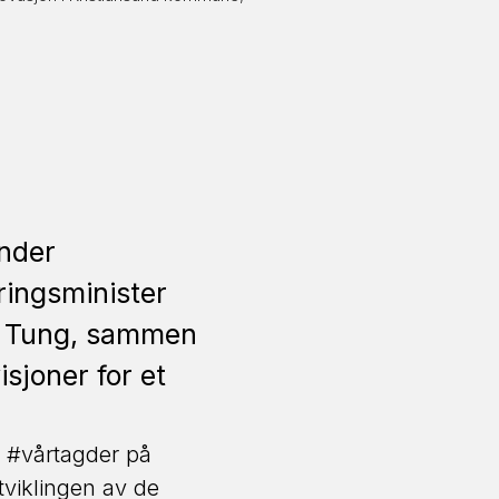
under
ringsminister
ne Tung, sammen
sjoner for et
e #vårtagder på
tviklingen av de