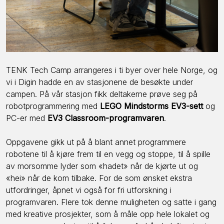
TENK Tech Camp arrangeres i ti byer over hele Norge, og
vi i Digin hadde en av stasjonene de besøkte under
campen. På vår stasjon fikk deltakerne prøve seg på
robotprogrammering med
LEGO Mindstorms EV3-sett
og
PC-er med
EV3 Classroom-programvaren
.
Oppgavene gikk ut på å blant annet programmere
robotene til å kjøre frem til en vegg og stoppe, til å spille
av morsomme lyder som «hadet» når de kjørte ut og
«hei» når de kom tilbake. For de som ønsket ekstra
utfordringer, åpnet vi også for fri utforskning i
programvaren. Flere tok denne muligheten og satte i gang
med kreative prosjekter, som å måle opp hele lokalet og