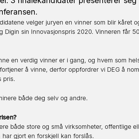
l. 3 finalekandidater presenterer seg
nferansen.
ndidatene velger juryen en vinner som blir kåret o
 Digin sin Innovasjonspris 2020. Vinneren får 50
nne en verdig vinner er i gang, og hvem som hel
ortjener å vinne, derfor oppfordrer vi DEG å nom
 pris.
inere både deg selv og andre.
isen?
re både store og små virksomheter, offentlige ell
ar gjort en forskjell kan forslås.