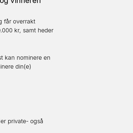
 og vinneren
g får overrakt
.000 kr, samt heder
st kan nominere en
inere din(e)
er private- også