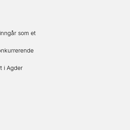
 inngår som et
konkurrerende
t i Agder