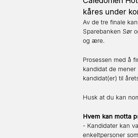
Caledonien Hote
kåres under ko
Av de tre finale ka
Sparebanken Sør og
og ære.
Prosessen med å fi
kandidat de mener f
kandidat(er) til årets
Husk at du kan nom
Hvem kan motta pr
- Kandidater kan væ
enkeltpersoner som h