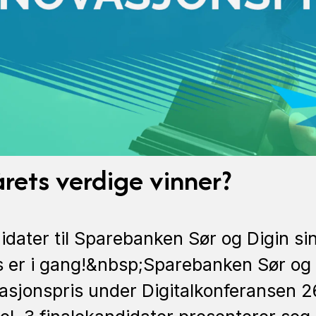
årets verdige vinner?
dater til Sparebanken Sør og Digin sin
s er i gang!&nbsp;Sparebanken Sør og D
vasjonspris under Digitalkonferansen 2