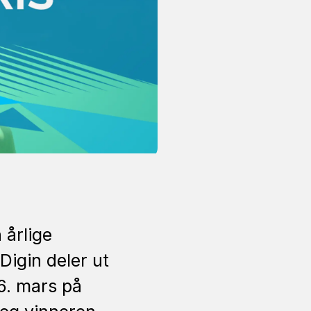
 årlige
igin deler ut
6. mars på