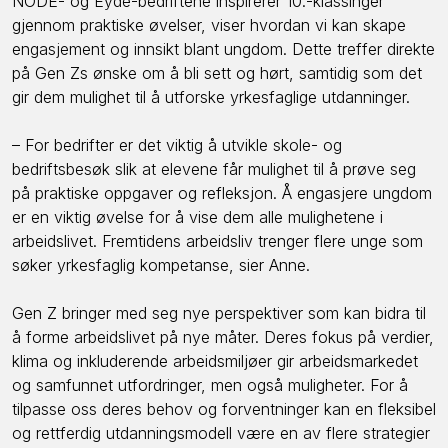
NODE- og Eyde-bedriftene inspirerer 10.-klassinger
gjennom praktiske øvelser, viser hvordan vi kan skape
engasjement og innsikt blant ungdom. Dette treffer direkte
på Gen Zs ønske om å bli sett og hørt, samtidig som det
gir dem mulighet til å utforske yrkesfaglige utdanninger.
– For bedrifter er det viktig å utvikle skole- og
bedriftsbesøk slik at elevene får mulighet til å prøve seg
på praktiske oppgaver og refleksjon. Å engasjere ungdom
er en viktig øvelse for å vise dem alle mulighetene i
arbeidslivet. Fremtidens arbeidsliv trenger flere unge som
søker yrkesfaglig kompetanse, sier Anne.
Gen Z bringer med seg nye perspektiver som kan bidra til
å forme arbeidslivet på nye måter. Deres fokus på verdier,
klima og inkluderende arbeidsmiljøer gir arbeidsmarkedet
og samfunnet utfordringer, men også muligheter. For å
tilpasse oss deres behov og forventninger kan en fleksibel
og rettferdig utdanningsmodell være en av flere strategier