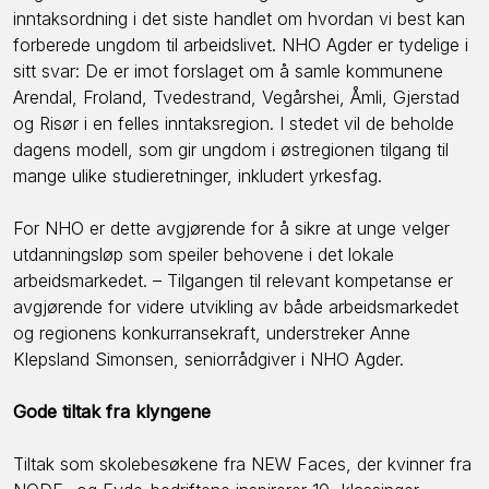
inntaksordning i det siste handlet om hvordan vi best kan
forberede ungdom til arbeidslivet. NHO Agder er tydelige i
sitt svar: De er imot forslaget om å samle kommunene
Arendal, Froland, Tvedestrand, Vegårshei, Åmli, Gjerstad
og Risør i en felles inntaksregion. I stedet vil de beholde
dagens modell, som gir ungdom i østregionen tilgang til
mange ulike studieretninger, inkludert yrkesfag.
For NHO er dette avgjørende for å sikre at unge velger
utdanningsløp som speiler behovene i det lokale
arbeidsmarkedet. – Tilgangen til relevant kompetanse er
avgjørende for videre utvikling av både arbeidsmarkedet
og regionens konkurransekraft, understreker Anne
Klepsland Simonsen, seniorrådgiver i NHO Agder.
Gode tiltak fra klyngene
Tiltak som skolebesøkene fra NEW Faces, der kvinner fra