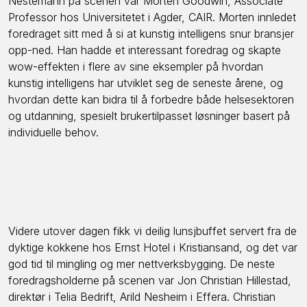
Nestemann på scenen var Morten Goodwin, Associate
Professor hos Universitetet i Agder, CAIR. Morten innledet
foredraget sitt med å si at kunstig intelligens snur bransjer
opp-ned. Han hadde et interessant foredrag og skapte
wow-effekten i flere av sine eksempler på hvordan
kunstig intelligens har utviklet seg de seneste årene, og
hvordan dette kan bidra til å forbedre både helsesektoren
og utdanning, spesielt brukertilpasset løsninger basert på
individuelle behov.
Videre utover dagen fikk vi deilig lunsjbuffet servert fra de
dyktige kokkene hos Ernst Hotel i Kristiansand, og det var
god tid til mingling og mer nettverksbygging. De neste
foredragsholderne på scenen var Jon Christian Hillestad,
direktør i Telia Bedrift, Arild Nesheim i Effera. Christian