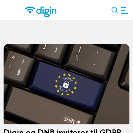
Search
Digin og DNB inviterer til GDPR