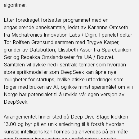
algoritmer.
Etter foredraget fortsetter programmet med en
engasjerende panelsamtale, ledet av Karianne Ormseth
fra Mechatronics Innovation Labs / Digin. I panelet deltar
Tor Rolfsen Grønsund sammen med Trygve Karper,
gründer av Databutton, Elisabeth Asser fra Sparebanken
Sør og Rebekka Omslandsseter fra UiA / Bouvet.
Samtalen vil dykke ned i sentrale temaer som hvordan
store språkmodeller som DeepSeek kan åpne nye
muligheter for startups, hvilke etiske utfordringer som
følger med bruken av AI, og ikke minst spørsmålet om vi i
Norge har potensialet til å utvikle vår egen versjon av
DeepSeek.
Arrangementet finner sted på Deep Dive Stage klokken
13.00 og byr på en unik anledning til å forstå hvordan
kunstig intelligens kan formes og anvendes på en måte
som fremmer innovasjon og verdiskaping i norske