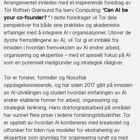
Arrangementet innledes med et inspirerende foredrag av
Tor Rolfsen Grønsund fra Iserv Computing:
‘Can AI be
your co-founder? ‘
I dette foredraget vil Tor dele
perspektiver fra både sine praktiske og akademiske
erfaringer med å integrere AI i organisasjoner. Utover de
dystre fremstillingene av AI, vil Tor gi et innblikk fra
innsiden i hvordan fremveksten av AI endrer arbeid,
organisering og ekspertise – med et spesielt fokus på AI
som en potensiell medgründer og strategisk rådgiver.
Tor er forsker, formidler og filosofisk
oppdagelsesreisende, og har siden 2017 gått på innsiden
av AI-utviklingen og studert hvordan innføringen av AI
endrer etablerte former for arbeid, organisering og
strategisk tenkning. Hans doktorgradsarbeid på området
har vunnet flere priser i ledene forskningstidsskrifter. Tor
er opptatt av hvordan AI kombineres med kreativitet og
utforsker for tiden nye modeller for ekstrahering av
ekspertise som grunnlag for organisering rundt og med