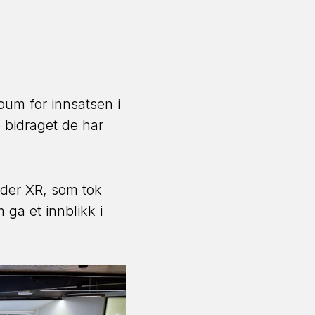
oum for innsatsen i
ge bidraget de har
gder XR, som tok
 ga et innblikk i