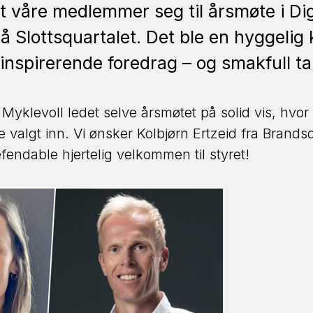
 våre medlemmer seg til årsmøte i Dig
 på Slottsquartalet. Det ble en hyggeli
inspirerende foredrag – og smakfull ta
yklevoll ledet selve årsmøtet på solid vis, hvor
valgt inn. Vi ønsker Kolbjørn Ertzeid fra Brands
fendable hjertelig velkommen til styret!