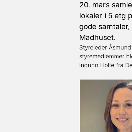
20. mars samlet
lokaler i 5 etg
gode samtaler, 
Madhuset.
Styreleder Åsmund M
styremedlemmer ble 
Ingunn Holte fra De