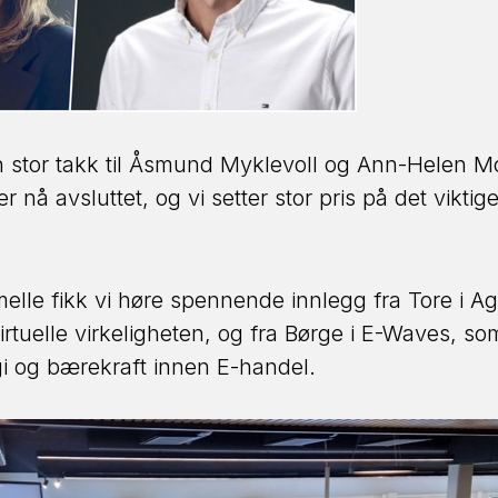
en stor takk til Åsmund Myklevoll og Ann-Helen M
er nå avsluttet, og vi setter stor pris på det vikti
rmelle fikk vi høre spennende innlegg fra Tore i A
rtuelle virkeligheten, og fra Børge i E-Waves, som
gi og bærekraft innen E-handel.