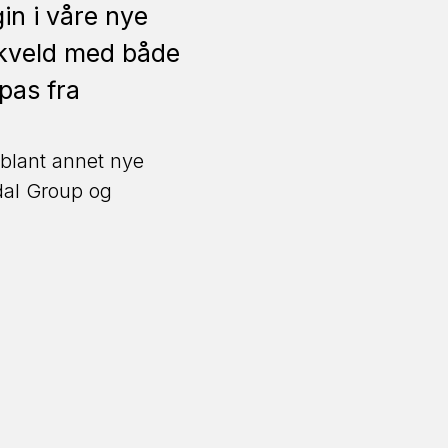
in i våre nye
g kveld med både
pas fra
 blant annet nye
dal Group og