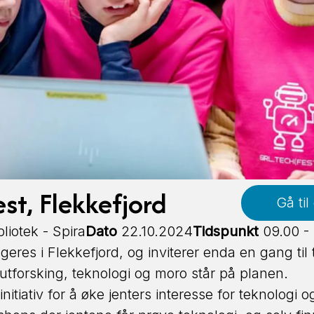
est, Flekkefjord
Gå til
liotek - Spira
Dato
22.10.2024
Tidspunkt
09.00 - 
geres i Flekkefjord, og inviterer enda en gang til 
 utforsking, teknologi og moro står på planen.
 initiativ for å øke jenters interesse for teknologi 