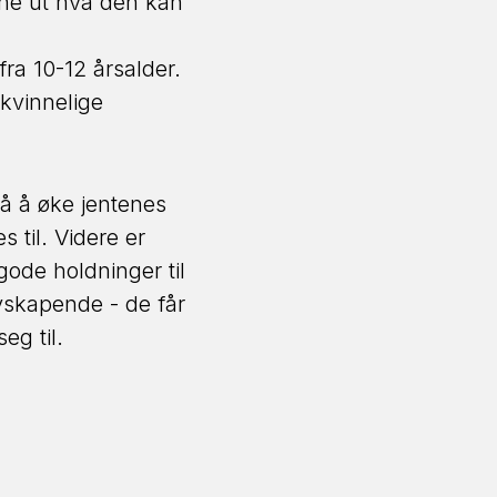
nne ut hva den kan
fra 10-12 årsalder.
 kvinnelige
på å øke jentenes
 til. Videre er
gode holdninger til
nyskapende - de får
eg til.