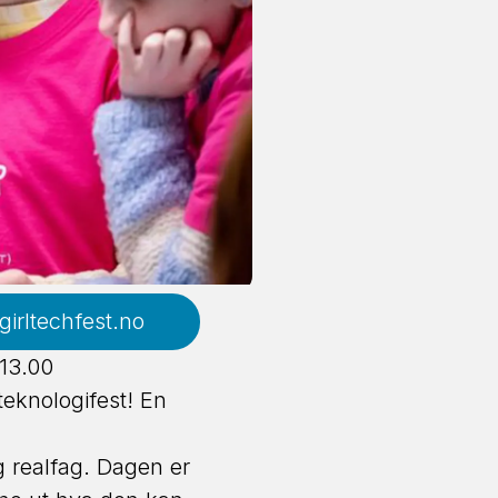
 girltechfest.no
13.00
teknologifest! En
og realfag. Dagen er