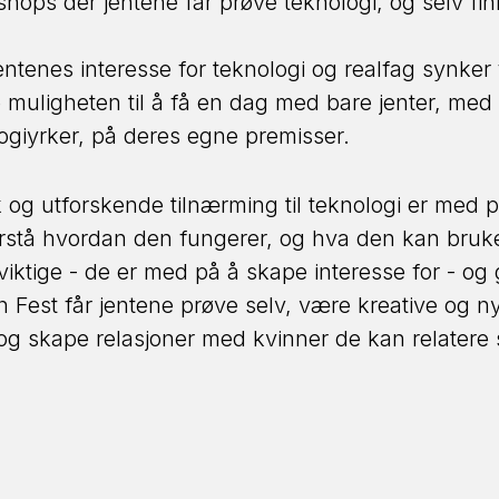
shops der jentene får prøve teknologi, og selv fi
entenes interesse for teknologi og realfag synker 
ne muligheten til å få en dag med bare jenter, med
logiyrker, på deres egne premisser.
sk og utforskende tilnærming til teknologi er med 
rstå hvordan den fungerer, og hva den kan brukes
viktige - de er med på å skape interesse for - og 
h Fest får jentene prøve selv, være kreative og 
og skape relasjoner med kvinner de kan relatere s