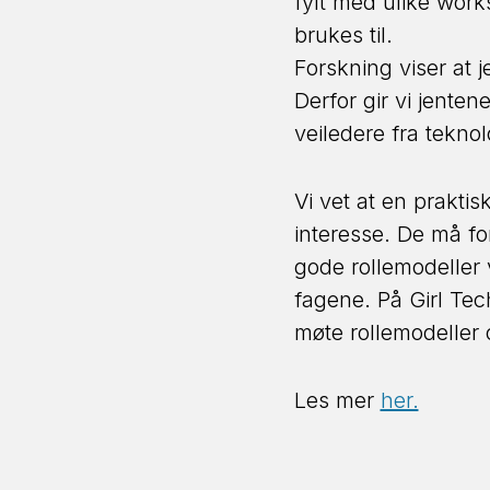
fylt med ulike work
brukes til.
Forskning viser at j
Derfor gir vi jente
veiledere fra tekno
Vi vet at en prakti
interesse. De må fo
gode rollemodeller 
fagene. På Girl Tec
møte rollemodeller 
Les mer
her.