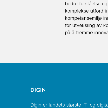
bedre forståelse og
komplekse utfordrin
kompetansemiljø inn
for utveksling av k
på å fremme innov
DIGIN
Digin er landets største IT- og digi