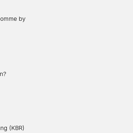
demomme by
on?
ing (KBR)