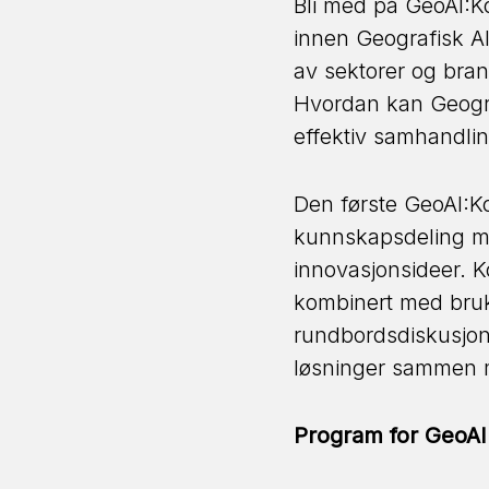
Bli med på GeoAI:Ko
innen Geografisk AI
av sektorer og bran
Hvordan kan Geograf
effektiv samhandling
Den første GeoAI:Ko
kunnskapsdeling mel
innovasjonsideer. K
kombinert med bru
rundbordsdiskusjone
løsninger sammen 
Program for GeoAI