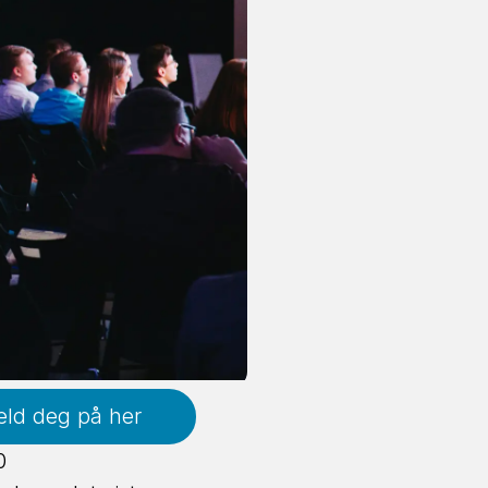
ld deg på her
0