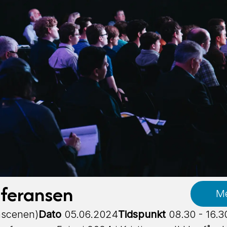
feransen
Me
mscenen)
Dato
05.06.2024
Tidspunkt
08.30 - 16.3