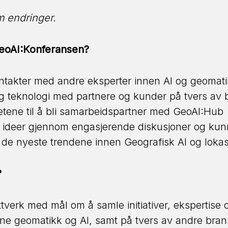
 endringer.
GeoAI:Konferansen?
ntakter med andre eksperter innen AI og geomat
 teknologi med partnere og kunder på tvers av b
ene til å bli samarbeidspartner med GeoAI:Hub
g ideer gjennom engasjerende diskusjoner og ku
å de nyeste trendene innen Geografisk AI og loka
?
tverk med mål om å samle initiativer, ekspertise 
ne geomatikk og AI, samt på tvers av andre brans