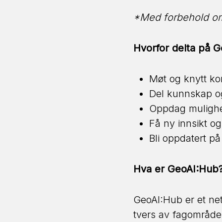
*Med forbehold om
Hvorfor delta på 
Møt og knytt ko
Del kunnskap og
Oppdag mulighet
Få ny innsikt o
Bli oppdatert p
Hva er GeoAI:Hub
GeoAI:Hub er et net
tvers av fagområde