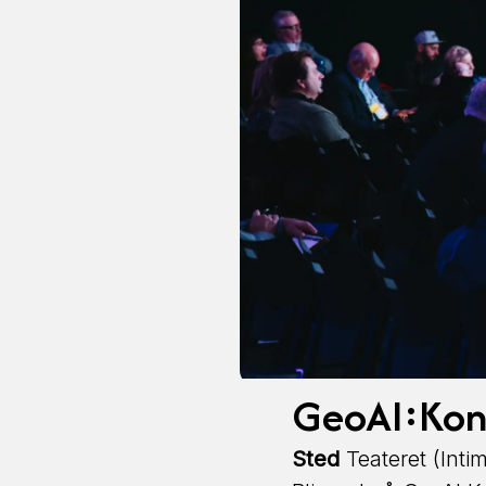
GeoAI:Kon
Sted
Teateret (Inti