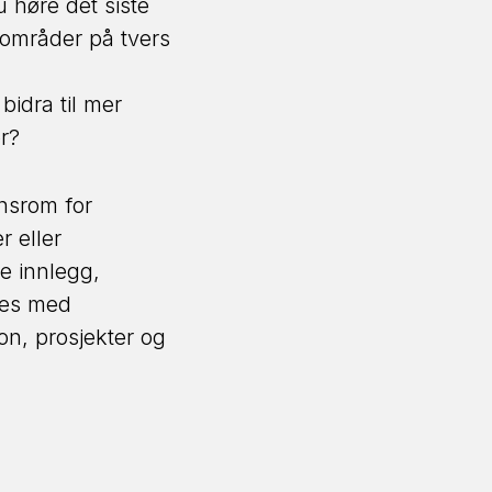
 høre det siste
sområder på tvers
idra til mer
or?
nsrom for
r eller
e innlegg,
tes med
on, prosjekter og