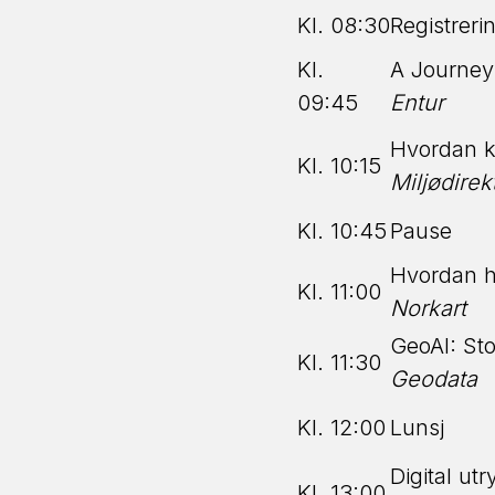
Kl. 08:30
Registreri
Kl.
A Journey
09:45
Entur
Hvordan k
Kl. 10:15
Miljødirek
Kl. 10:45
Pause
Hvordan hå
Kl. 11:00
Norkart
GeoAI: Sto
Kl. 11:30
Geodata
Kl. 12:00
Lunsj
Digital ut
Kl. 13:00