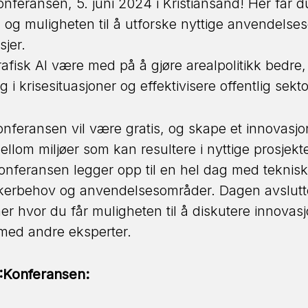
nferansen, 5. juni 2024 i Kristiansand! Her får du
 og muligheten til å utforske nyttige anvendelse
sjer.
isk AI være med på å gjøre arealpolitikk bedre, b
 i krisesituasjoner og effektivisere offentlig sekt
nferansen vil være gratis, og skape et innovasjo
lom miljøer som kan resultere i nyttige prosjekte
onferansen legger opp til en hel dag med teknisk
kerbehov og anvendelsesområder. Dagen avslut
r hvor du får muligheten til å diskutere innovasj
med andre eksperter.
:Konferansen: