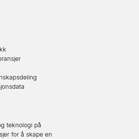
ikk
ransjer
nnskapsdeling
sjonsdata
og teknologi på
jer for å skape en